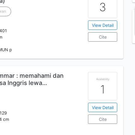
a)
3
awan
View Detail
401
cm
Cite
 MUN p
rammar : memahami dan
Availability
sa Inggris lewa…
1
View Detail
129
24 cm
Cite