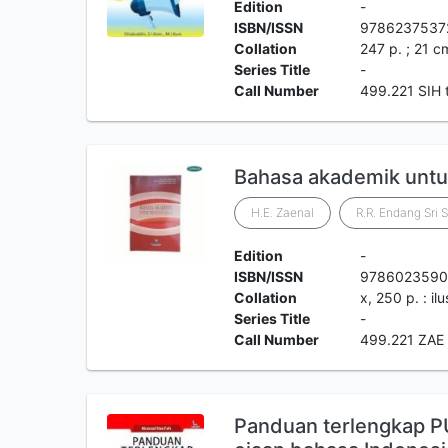
Edition
-
ISBN/ISSN
9786237537
Collation
247 p. ; 21 c
Series Title
-
Call Number
499.221 SIH 
Bahasa akademik untuk
H.E. Zaenal
R.R. Endang Sri 
Edition
-
ISBN/ISSN
9786023590
Collation
x, 250 p. : il
Series Title
-
Call Number
499.221 ZAE
Panduan terlengkap 