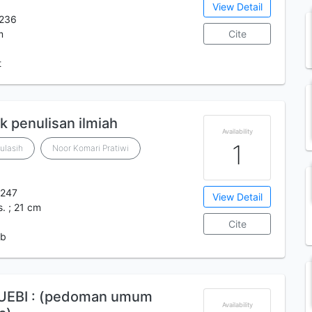
View Detail
236
m
Cite
t
 penulisan ilmiah
Availability
1
Sulasih
Noor Komari Pratiwi
247
View Detail
us. ; 21 cm
Cite
 b
PUEBI : (pedoman umum
Availability