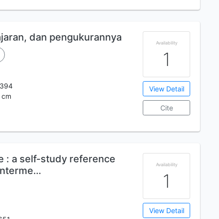
gajaran, dan pengukurannya
Availability
1
7394
View Detail
4 cm
Cite
 : a self-study reference
Availability
 interme…
1
View Detail