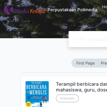
H
Perpustakaan Polimedia
First Page
Pre
Terampil berbicara dan
mahasiswa, guru, do
Sihabuddin