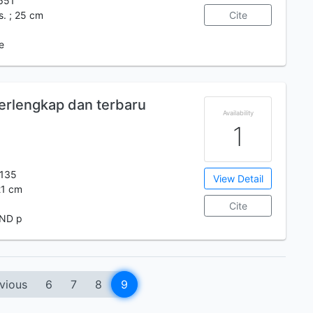
651
us. ; 25 cm
Cite
e
erlengkap dan terbaru
Availability
1
135
View Detail
 21 cm
Cite
IND p
vious
6
7
8
9