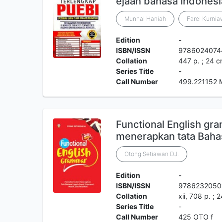
ejaan bahasa Indonesi
Munnal Haniah
Farel Kurni
Edition
-
ISBN/ISSN
9786024074
Collation
447 p. ; 24 
Series Title
-
Call Number
499.221152
Functional English g
menerapkan tata Baha
Otong Setiawan DJ.
Edition
-
ISBN/ISSN
9786232050
Collation
xii, 708 p. ; 
Series Title
-
Call Number
425 OTO f