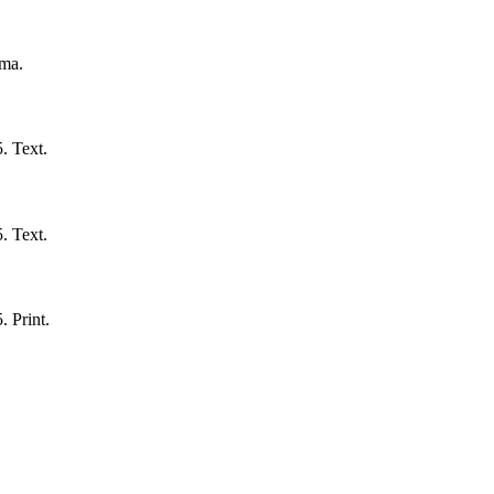
ama.
.
Text.
.
Text.
.
Print.